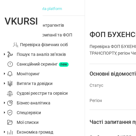
big data platform
VKURSI
Перевірка контрагентів
ФОП БУХЕНС
Досьє на компанії та ФОП
Перевірка фізичних осіб
Перевірка ФОП БУХЕН
ТРАНСПОРТУ, регіон Чер
Пошук та аналіз звʼязків
Санкційний скринінг
new
Основні відомост
Моніторинг
Витяги та довідки
Статус
Судові реєстри та сервіси
Регіон
Бізнес-аналітика
Спецсервіси
Часті запитанн
Мої списки
Економіка громад