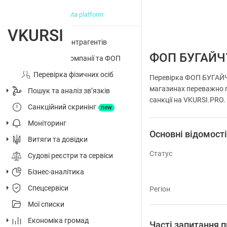
big data platform
VKURSI
Перевірка контрагентів
ФОП БУГАЙЧ
Досьє на компанії та ФОП
Перевірка фізичних осіб
Перевірка ФОП БУГАЙЧ
магазинах переважно п
Пошук та аналіз звʼязків
санкції на VKURSI.PRO.
Санкційний скринінг
new
Моніторинг
Основні відомост
Витяги та довідки
Статус
Судові реєстри та сервіси
Бізнес-аналітика
Спецсервіси
Регіон
Мої списки
Економіка громад
Часті запитання