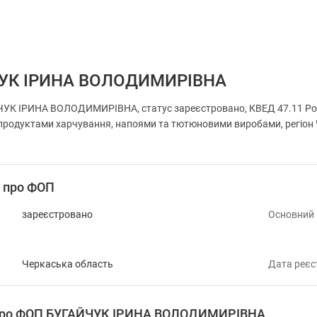
УК ІРИНА ВОЛОДИМИРІВНА
УК ІРИНА ВОЛОДИМИРІВНА, статус зареєстровано, КВЕД 47.11 Розд
родуктами харчування, напоями та тютюновими виробами, регіон Ч
і про ФОП
зареєстровано
Основний
Черкаська область
Дата реєс
 про ФОП БУГАЙЧУК ІРИНА ВОЛОДИМИРІВНА