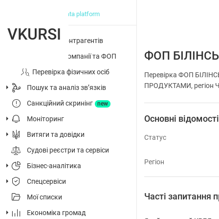
big data platform
VKURSI
Перевірка контрагентів
ФОП БІЛІНС
Досьє на компанії та ФОП
Перевірка фізичних осіб
Перевірка ФОП БІЛІН
ПРОДУКТАМИ, регіон Че
Пошук та аналіз звʼязків
Санкційний скринінг
new
Основні відомост
Моніторинг
Витяги та довідки
Статус
Судові реєстри та сервіси
Регіон
Бізнес-аналітика
Спецсервіси
Часті запитанн
Мої списки
Економіка громад