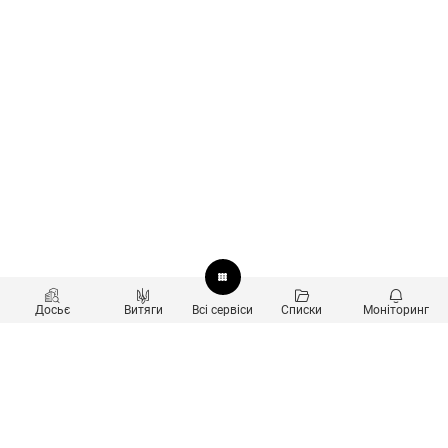
Досьє
Витяги
Всі сервіси
Списки
Моніторинг
Перевірка контрагентів
Продукти
Пошук та аналіз звʼязків
Користувачам
Санкційний скринінг
new