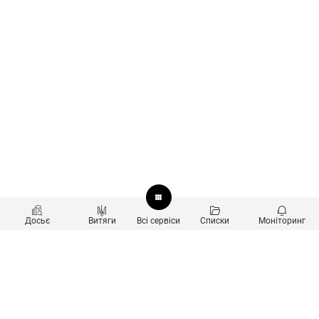
Досьє
Витяги
Всі сервіси
Списки
Моніторинг
Перевірка контрагентів
Продукти
Пошук та аналіз звʼязків
Користувачам
Санкційний скринінг
new