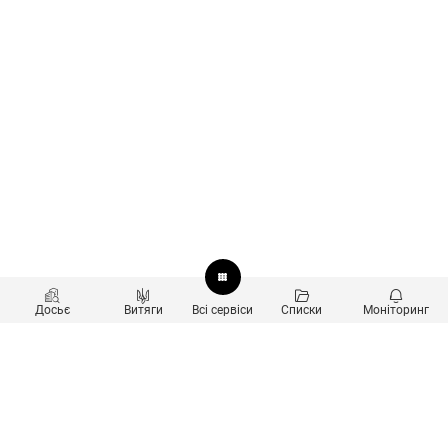
Досьє
Витяги
Всі сервіси
Списки
Моніторинг
Перевірка контрагентів
Продукти
Пошук та аналіз звʼязків
Користувачам
Санкційний скринінг
new