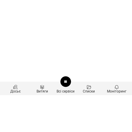
Досьє
Витяги
Всі сервіси
Списки
Моніторинг
Перевірка контрагентів
Продукти
Пошук та аналіз звʼязків
Користувачам
Санкційний скринінг
new