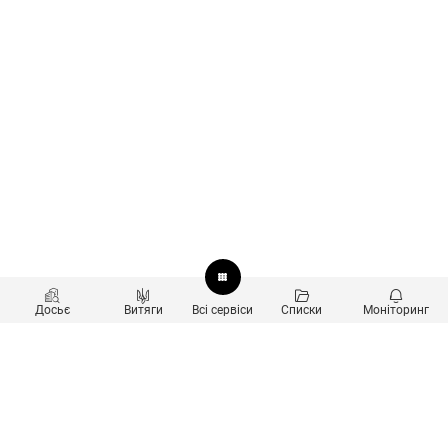
Досьє
Витяги
Всі сервіси
Списки
Моніторинг
Перевірка контрагентів
Продукти
Пошук та аналіз звʼязків
Користувачам
Санкційний скринінг
new