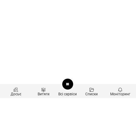
Досьє
Витяги
Всі сервіси
Списки
Моніторинг
Перевірка контрагентів
Продукти
Пошук та аналіз звʼязків
Користувачам
Санкційний скринінг
new