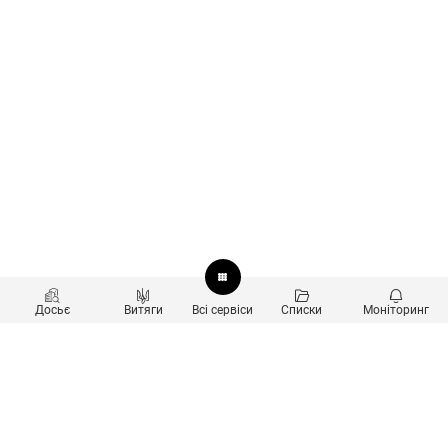
Досьє
Витяги
Всі сервіси
Списки
Моніторинг
Перевірка контрагентів
Продукти
Пошук та аналіз звʼязків
Користувачам
Санкційний скринінг
new