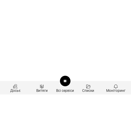
Досьє
Витяги
Всі сервіси
Списки
Моніторинг
Перевірка контрагентів
Продукти
Пошук та аналіз звʼязків
Користувачам
Санкційний скринінг
new