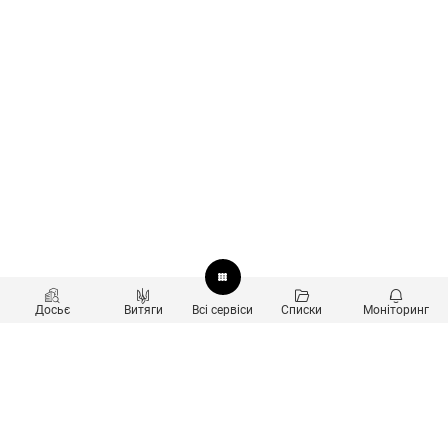
Досьє
Витяги
Всі сервіси
Списки
Моніторинг
Перевірка контрагентів
Продукти
Пошук та аналіз звʼязків
Користувачам
Санкційний скринінг
new