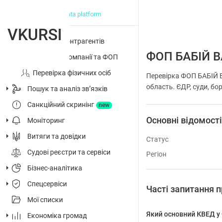
big data platform
VKURSI
Перевірка контрагентів
ФОП БАБІЙ 
Досьє на компанії та ФОП
Перевірка фізичних осіб
Перевірка ФОП БАБІЙ 
область. ЄДР, суди, бор
Пошук та аналіз звʼязків
Санкційний скринінг
new
Основні відомост
Моніторинг
Витяги та довідки
Статус
Судові реєстри та сервіси
Регіон
Бізнес-аналітика
Спецсервіси
Часті запитанн
Мої списки
Який основний КВЕД
Економіка громад