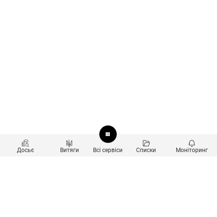
Досьє
Витяги
Всі сервіси
Списки
Моніторинг
Перевірка контрагентів
Продукти
Пошук та аналіз звʼязків
Користувачам
Санкційний скринінг
new