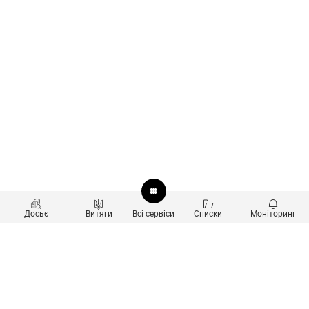
Досьє
Витяги
Всі сервіси
Списки
Моніторинг
Перевірка контрагентів
Продукти
Пошук та аналіз звʼязків
Користувачам
Санкційний скринінг
new