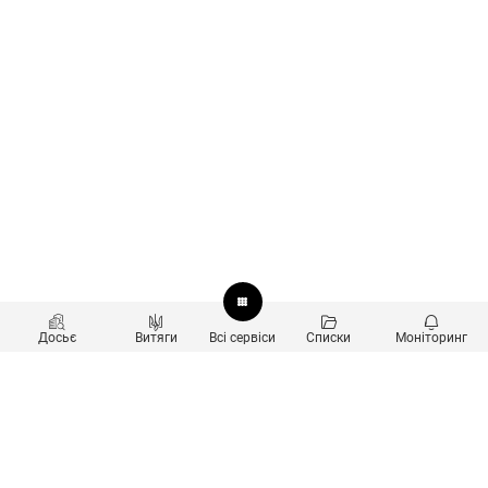
Досьє
Витяги
Всі сервіси
Списки
Моніторинг
Перевірка контрагентів
Продукти
Пошук та аналіз звʼязків
Користувачам
Санкційний скринінг
new