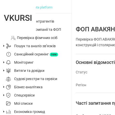
big data platform
VKURSI
Перевірка контрагентів
ФОП АВАКЯН
Досьє на компанії та ФОП
Перевірка фізичних осіб
Перевірка ФОП АВАКЯН
конструкцій і столярни
Пошук та аналіз звʼязків
Санкційний скринінг
new
Основні відомост
Моніторинг
Витяги та довідки
Статус
Судові реєстри та сервіси
Регіон
Бізнес-аналітика
Спецсервіси
Часті запитанн
Мої списки
Економіка громад