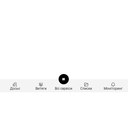
Досьє
Витяги
Всі сервіси
Списки
Моніторинг
Перевірка контрагентів
Продукти
Пошук та аналіз звʼязків
Користувачам
Санкційний скринінг
new