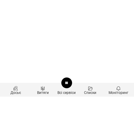
Досьє
Витяги
Всі сервіси
Списки
Моніторинг
Перевірка контрагентів
Продукти
Пошук та аналіз звʼязків
Користувачам
Санкційний скринінг
new