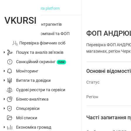
big data platform
VKURSI
Перевірка контрагентів
ФОП АНДРЮ
Досьє на компанії та ФОП
Перевірка фізичних осіб
Перевірка ФОП АНДРЮЩ
магазинах, регіон Черк
Пошук та аналіз звʼязків
Санкційний скринінг
new
Основні відомост
Моніторинг
Витяги та довідки
Статус
Судові реєстри та сервіси
Регіон
Бізнес-аналітика
Спецсервіси
Часті запитанн
Мої списки
Економіка громад