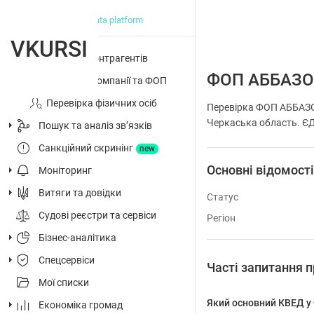
big data platform
VKURSI
Перевірка контрагентів
ФОП АББАЗО
Досьє на компанії та ФОП
Перевірка фізичних осіб
Перевірка ФОП АББАЗО
Черкаська область. ЄДР
Пошук та аналіз звʼязків
Санкційний скринінг
new
Основні відомост
Моніторинг
Витяги та довідки
Статус
Судові реєстри та сервіси
Регіон
Бізнес-аналітика
Спецсервіси
Часті запитання
Мої списки
Який основний КВЕД 
Економіка громад